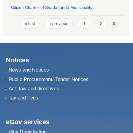
Citizen Charter of Shadananda Municipality
Pages
« first
‹ previous
1
2
3
Notices
News and Notices
Public Procurement/ Tender Notices
Act, law and directives
Tax and Fees
eGov services
Vital Registration