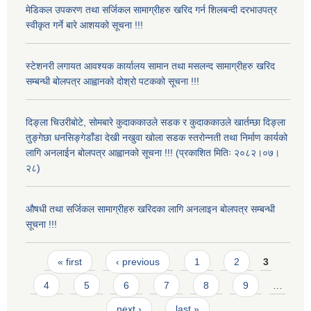
मेडिकल उपकरण तथा सर्जिकल सामाग्रीहरु खरिद गर्न शिलबन्दी दरभाउपत्र
स्वीकृत गर्ने बारे आशयको सूचना !!!
स्टेशनरी लगायत आवश्यक कार्यालय सामान तथा मसलन्द सामाग्रीहरु खरिद
सम्बन्धी बोलपत्र आह्वानको दोश्रो पटकको सूचना !!!
दिङ्ला चिउरीबोटे, सोमबारे कुदाककाउले सडक र कुदाककाउले खार्तम्छा दिङ्ला
तुङ्गेछा धनसिङ्गेडाँडा देखी नखुवा खोला सडक स्तरोन्नती तथा निर्माण कार्यको
लागि अनलाईन बोलपत्र आह्वानको सूचना !!! (प्रकाशित मितिः २०८२।०७।
२८)
औषधी तथा सर्जिकल सामाग्रीहरु खरिदका लागि अनलाइन बोलपत्र सम्बन्धी
सूचना !!!
Pages
« first
‹ previous
1
2
3
4
5
6
7
8
9
…
next ›
last »