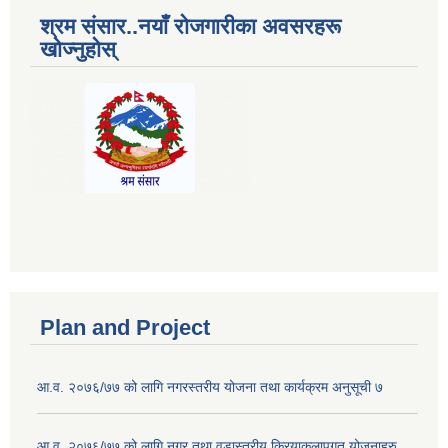
श्रम संसार..नयाँ रोजगारीका अवसरहरू
खोज्नुहोस्
Plan and Project
आ.व. २०७६/७७ को लागि नगरस्तरीय योजना तथा कार्यक्रम अनुसूची ७
आ.व. २०७६/७७ को लागि नगर तथा वडास्तरीय क्रियाकलापगत योजनाहरु