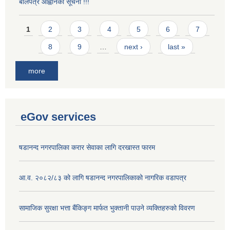
बोलपत्र आह्वानको सूचना !!!
Pages
1
2
3
4
5
6
7
8
9
…
next ›
last »
more
eGov services
षडानन्द नगरपालिका करार सेवाका लागि दरखास्त फारम
आ.व. २०८२/८३ को लागि षडानन्द नगरपालिकाको नागरिक वडापत्र
सामाजिक सुरक्षा भत्ता बैंकिङ्ग मार्फत भुक्तानी पाउने व्यक्तिहरुको विवरण