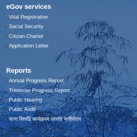
eGov services
Vital Registration
Social Security
Citizen Charter
Application Letter
Reports
Annual Progress Report
Trimester Progress Report
Public Hearing
Public Audit
साना सिचाँई कार्यक्रम प्रगति प्रतिवेदन