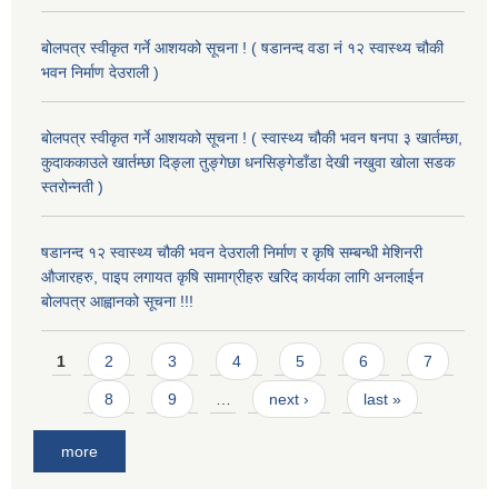
बोलपत्र स्वीकृत गर्ने आशयको सूचना ! ( षडानन्द वडा नं १२ स्वास्थ्य चौकी
भवन निर्माण देउराली )
बोलपत्र स्वीकृत गर्ने आशयको सूचना ! ( स्वास्थ्य चौकी भवन षनपा ३ खार्तम्छा,
कुदाककाउले खार्तम्छा दिङ्ला तुङ्गेछा धनसिङ्गेडाँडा देखी नखुवा खोला सडक
स्तरोन्नती )
षडानन्द १२ स्वास्थ्य चौकी भवन देउराली निर्माण र कृषि सम्बन्धी मेशिनरी
औजारहरु, पाइप लगायत कृषि सामाग्रीहरु खरिद कार्यका लागि अनलाईन
बोलपत्र आह्वानको सूचना !!!
Pages
1
2
3
4
5
6
7
8
9
…
next ›
last »
more