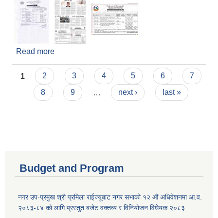
Read more
about षडानन्द १२ स्वास्थ्य चौकी भवन देउराली निर्माण र
कृषि सम्बन्धी मेशिनरी औजारहरु, पाइप लगायत कृषि
Pages
सामाग्रीहरु खरिद कार्यका लागि अनलाईन बोलपत्र
1
2
3
4
5
6
7
आह्वानको सूचना !!!
8
9
…
next ›
last »
Budget and Program
नगर उप-प्रमुख श्री प्रमिला राईज्यूबाट नगर सभाको १२ ‍औं अधिवेशनमा आ.व.
२०८३-८४ को लागि प्रस्तुत बजेट वक्तव्य र विनियोजन विधेयक २०८३