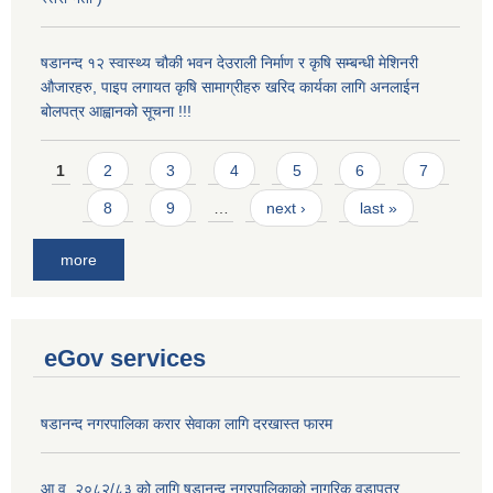
षडानन्द १२ स्वास्थ्य चौकी भवन देउराली निर्माण र कृषि सम्बन्धी मेशिनरी
औजारहरु, पाइप लगायत कृषि सामाग्रीहरु खरिद कार्यका लागि अनलाईन
बोलपत्र आह्वानको सूचना !!!
Pages
1
2
3
4
5
6
7
8
9
…
next ›
last »
more
eGov services
षडानन्द नगरपालिका करार सेवाका लागि दरखास्त फारम
आ.व. २०८२/८३ को लागि षडानन्द नगरपालिकाको नागरिक वडापत्र