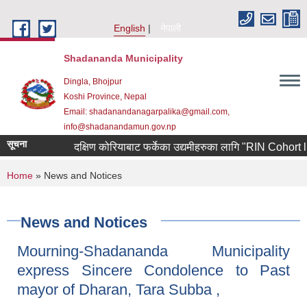
Skip to main content
English
नेपाली
Shadananda Municipality
Dingla, Bhojpur
Koshi Province, Nepal
Email: shadanandanagarpalika@gmail.com,
info@shadanandamun.gov.np
सूचना
दक्षिण कोरियाबाट फर्केका उद्यमीहरुका लागि "RIN Cohort lll" कार
You are here
Home
» News and Notices
News and Notices
Mourning-Shadananda Municipality
express Sincere Condolence to Past
mayor of Dharan, Tara Subba ,