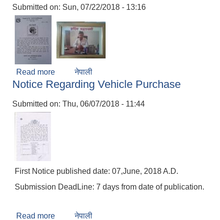
Submitted on:
Sun, 07/22/2018 - 13:16
Read more
about Mourning-Shadananda Municipality
नेपाली
Notice Regarding Vehicle Purchase
express Sincere Condolence to Past mayor of
Dharan, Tara Subba ,
Submitted on:
Thu, 06/07/2018 - 11:44
First Notice published date: 07,June, 2018 A.D.
Submission DeadLine: 7 days from date of publication.
Read more
about Notice Regarding Vehicle Purchase
नेपाली