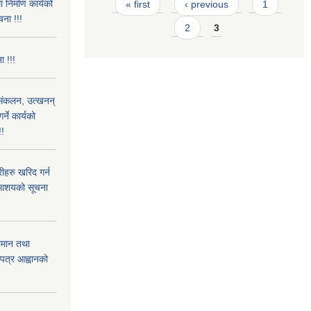
Pages
निर्माण कार्यको
« first
‹ previous
1
चना !!!
2
3
ा !!!
) संकलन, उत्खनन्
ने कार्यको
!!
हरु खरिद गर्न
रे आशयको सूचना
ामान तथा
लपत्र आह्वानको