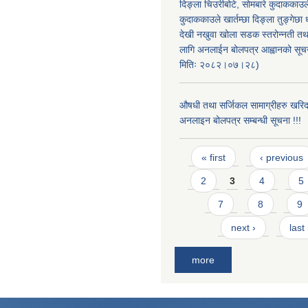
दिङ्ला चिउरीबोटे, सोमबारे कुदाकका
कुदाककाउले खार्तम्छा दिङ्ला तुङ्गेछा 
देखी नखुवा खोला सडक स्तरोन्नती तथा 
लागि अनलाईन बोलपत्र आह्वानको सूचन
मितिः २०८२।०७।२८)
औषधी तथा सर्जिकल सामाग्रीहरु खरि
अनलाइन बोलपत्र सम्बन्धी सूचना !!!
Pages
« first
‹ previous
2
3
4
5
7
8
9
next ›
last
more