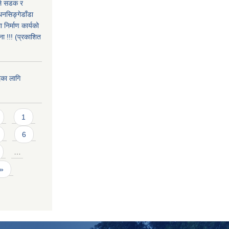
उले सडक र
धनसिङ्गेडाँडा
निर्माण कार्यको
ा !!! (प्रकाशित
दका लागि
1
6
…
 »