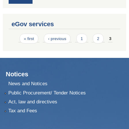
eGov services
Pages
« first
‹ previous
1
2
3
Notices
News and Notices
Public Procurement/ Tender Notices
Act, law and directives
Tax and Fees