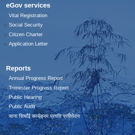
eGov services
Vital Registration
Social Security
Citizen Charter
Application Letter
Reports
Annual Progress Report
Trimester Progress Report
Public Hearing
Public Audit
साना सिचाँई कार्यक्रम प्रगति प्रतिवेदन