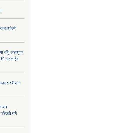
!!
्ताव खोल्ने
या ताँवू लङ्खुवा
 लागि अनलाईन
लपत्र स्वीकृत
. भवन
गरिएको बारे