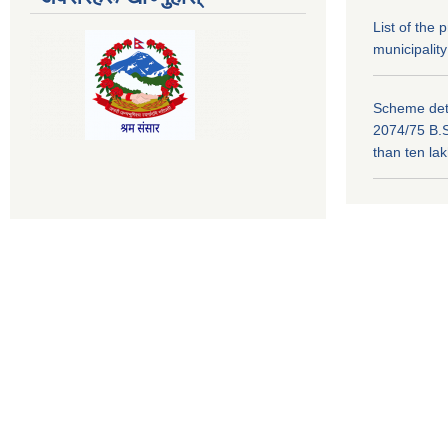
List of the
municipality
Scheme deta
2074/75 B.S
than ten la