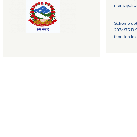
municipality
Scheme deta
2074/75 B.S
than ten la