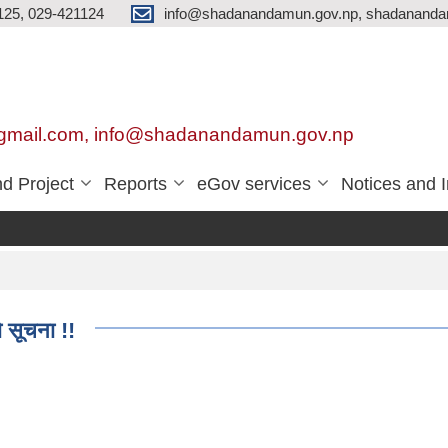
125, 029-421124
info@shadanandamun.gov.np, shadananda
gmail.com, info@shadanandamun.gov.np
d Project
Reports
eGov services
Notices and 
दक
 सूचना !!