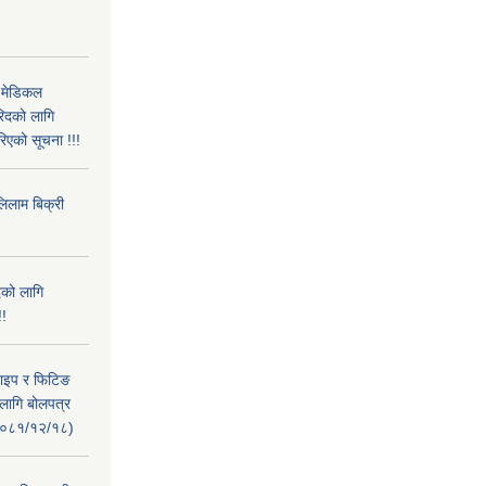
 मेडिकल
िदको लागि
िएको सूचना !!!
लिलाम बिक्री
दको लागि
!!
पाइप र फिटिङ
 लागि बोलपत्र
त २०८१/१२/१८)