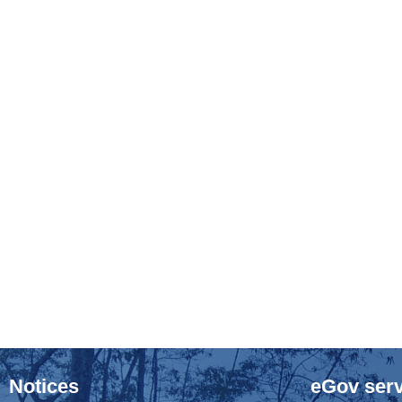
Notices
eGov serv