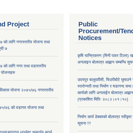
nd Project
Public
Procurement/Ten
Notices
 को लागि नगरस्तरीय योजना तथा
ूची ७
कृषि यान्त्रिकरण (मिनी पावर टिलर) ख
अनलाइन बोलपत्र आह्वान सम्बन्धि सुचन
 को लागि नगर तथा वडास्तरीय
 योजनाहरु
उदयपुर बालुवावैंशी, चिउरीबोटे घुमाउन
स्तरोन्नती तथा निर्माण र षडानन्द सभा 
ार विकास योजना २०७५/७६ नगरस्तरीय
कार्यको लागि अनलाईन बोलपत्र आह्वान
(प्रकाशित मितिः २०८२।०१।१०)
२०७५/७६ को वडागत योजना तथा
निर्माण कार्य ठेक्काको बोलपत्र स्वीकृ
सूचना !!!
 programms under wards and