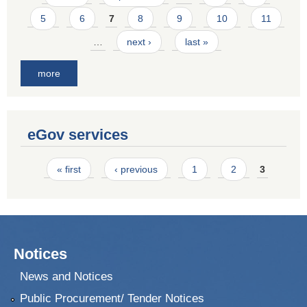
5
6
7
8
9
10
11
…
next ›
last »
more
eGov services
Pages
« first
‹ previous
1
2
3
Notices
News and Notices
Public Procurement/ Tender Notices