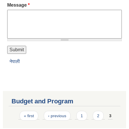
Message
*
नेपाली
Budget and Program
Pages
« first
‹ previous
1
2
3