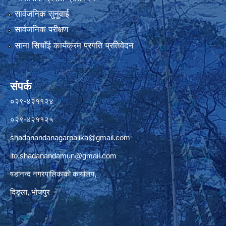
सार्वजनिक सुनुवाई
सार्वजनिक परीक्षण
साना सिचाँई कार्यक्रम प्रगति प्रतिवेदन
संपर्क
०२९-४२११२४
०२९-४२११२५
shadanandanagarpalika@gmail.com
ito.shadanandamun@gmail.com
षडानन्द नगरपालिकाको कार्यालय,
दिङ्ला, भोजपुर