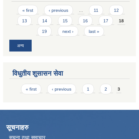
Pages
« first
‹ previous
…
11
12
13
14
15
16
17
18
19
next ›
last »
अन्य
विधुतीय शुसासन सेवा
Pages
« first
‹ previous
1
2
3
सूचनाहरु
सूचना तथा समाचार