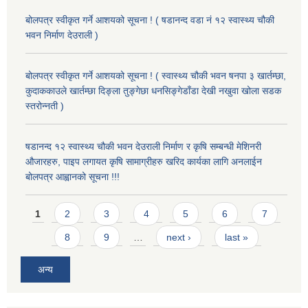
बोलपत्र स्वीकृत गर्ने आशयको सूचना ! ( षडानन्द वडा नं १२ स्वास्थ्य चौकी
भवन निर्माण देउराली )
बोलपत्र स्वीकृत गर्ने आशयको सूचना ! ( स्वास्थ्य चौकी भवन षनपा ३ खार्तम्छा,
कुदाककाउले खार्तम्छा दिङ्ला तुङ्गेछा धनसिङ्गेडाँडा देखी नखुवा खोला सडक
स्तरोन्नती )
षडानन्द १२ स्वास्थ्य चौकी भवन देउराली निर्माण र कृषि सम्बन्धी मेशिनरी
औजारहरु, पाइप लगायत कृषि सामाग्रीहरु खरिद कार्यका लागि अनलाईन
बोलपत्र आह्वानको सूचना !!!
Pages
1
2
3
4
5
6
7
8
9
…
next ›
last »
अन्य