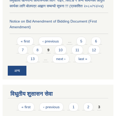
लमुखोला खानेपानी आयोजनाको लागि पाइप, फिटिङ र अन्य सामानको आपूर्ति
कार्यका लागि बोलपत्र आह्वान सम्बन्धी सूचना !!! (प्रकाशित २०८०/१२/०४)
Notice on Bid Amendment of Bidding Document (First
Amendment)
Pages
« first
‹ previous
…
5
6
7
8
9
10
11
12
13
…
next ›
last »
अन्य
विधुतीय शुसासन सेवा
Pages
« first
‹ previous
1
2
3