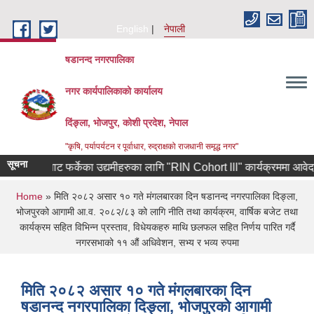
Skip to main content
English
नेपाली
षडानन्द नगरपालिका
नगर कार्यपालिकाको कार्यालय
दिंङ्ला, भोजपुर, कोशी प्रदेश, नेपाल
"कृषि, पर्यापर्यटन र पूर्वाधार, रुद्राक्षको राजधानी समृद्ध नगर"
सूचना
ण कोरियाबाट फर्केका उद्यमीहरुका लागि "RIN Cohort lll" कार्यक्रममा आवेदन पेश ग
You are here
Home
» मिति २०८२ असार १० गते मंगलबारका दिन षडानन्द नगरपालिका दिङ्ला,
भोजपुरको आगामी आ.व. २०८२/८३ को लागि नीति तथा कार्यक्रम, वार्षिक बजेट तथा
कार्यक्रम सहित विभिन्न प्रस्ताव, विधेयकहरु माथि छलफल सहित निर्णय पारित गर्दै
नगरसभाको ११ औं अधिवेशन, सभ्य र भव्य रुपमा
मिति २०८२ असार १० गते मंगलबारका दिन
षडानन्द नगरपालिका दिङ्ला, भोजपुरको आगामी