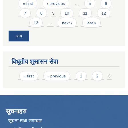
Pages
« first
‹ previous
…
5
6
7
8
9
10
11
12
13
…
next ›
last »
अन्य
विधुतीय शुसासन सेवा
Pages
« first
‹ previous
1
2
3
सूचनाहरु
सूचना तथा समाचार