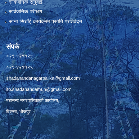
सार्वजनिक सुनुवाई
सार्वजनिक परीक्षण
साना सिचाँई कार्यक्रम प्रगति प्रतिवेदन
संपर्क
०२९-४२११२४
०२९-४२११२५
shadanandanagarpalika@gmail.com
ito.shadanandamun@gmail.com
षडानन्द नगरपालिकाको कार्यालय,
दिङ्ला, भोजपुर