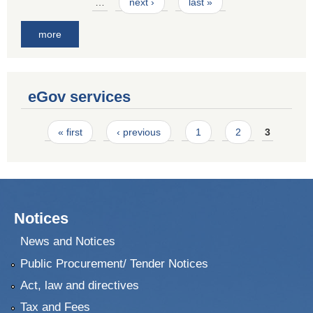
…
next ›
last »
more
eGov services
Pages
« first
‹ previous
1
2
3
Notices
News and Notices
Public Procurement/ Tender Notices
Act, law and directives
Tax and Fees