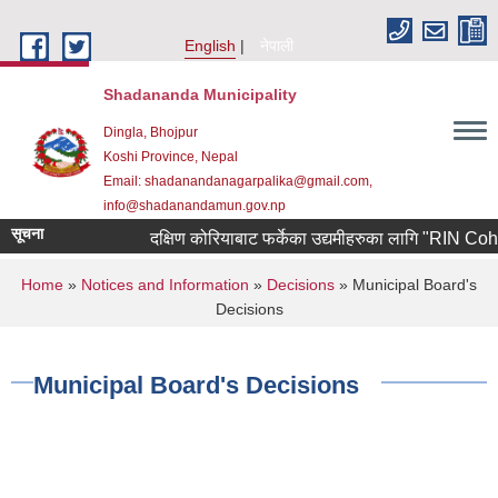
Skip to main content
English
नेपाली
Shadananda Municipality
Dingla, Bhojpur
Koshi Province, Nepal
Email: shadanandanagarpalika@gmail.com,
info@shadanandamun.gov.np
सूचना
दक्षिण कोरियाबाट फर्केका उद्यमीहरुका लागि "RIN Cohort lll
You are here
Home
»
Notices and Information
»
Decisions
» Municipal Board's
Decisions
Municipal Board's Decisions