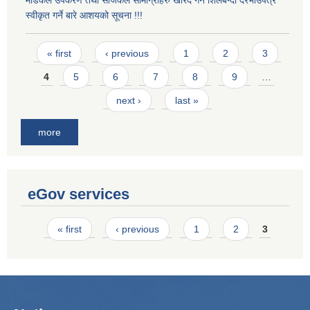
मेडिकल उपकरण तथा सर्जिकल सामाग्रीहरु खरिद गर्न शिलबन्दी दरभाउपत्र
स्वीकृत गर्ने बारे आशयको सूचना !!!
Pages
« first
‹ previous
1
2
3
4
5
6
7
8
9
…
next ›
last »
more
eGov services
Pages
« first
‹ previous
1
2
3