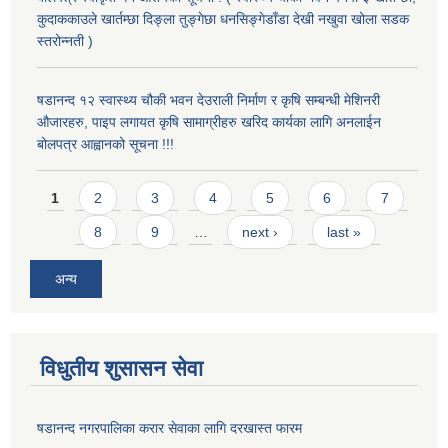
कुदाककाउले खार्तम्छा दिङ्ला तुङ्गेछा धनसिङ्गेडाँडा देखी नखुवा खोला सडक
स्तरोन्नती )
षडानन्द १२ स्वास्थ्य चौकी भवन देउराली निर्माण र कृषि सम्बन्धी मेशिनरी
औजारहरु, पाइप लगायत कृषि सामाग्रीहरु खरिद कार्यका लागि अनलाईन
बोलपत्र आह्वानको सूचना !!!
Pages
1
2
3
4
5
6
7
8
9
…
next ›
last »
अन्य
विधुतीय शुसासन सेवा
षडानन्द नगरपालिका करार सेवाका लागि दरखास्त फारम