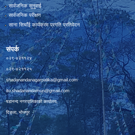
सार्वजनिक सुनुवाई
सार्वजनिक परीक्षण
साना सिचाँई कार्यक्रम प्रगति प्रतिवेदन
संपर्क
०२९-४२११२४
०२९-४२११२५
shadanandanagarpalika@gmail.com
ito.shadanandamun@gmail.com
षडानन्द नगरपालिकाको कार्यालय,
दिङ्ला, भोजपुर