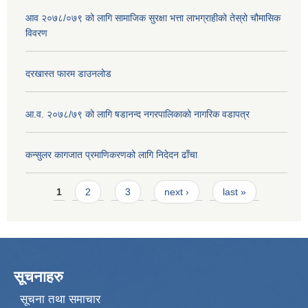
आव २०७८/०७९ को लागि सामाजिक सुरक्षा भत्ता लाभग्राहीको तेस्रो चौमासिक
विवरण
दरखास्त फारम डाउनलोड
आ.व. २०७८/७९ को लागि षडानन्द नगरपालिकाको नागरिक वडापत्र
कन्सुलर कागजात प्रमाणिकरणको लागि निदेदन ढाँचा
Pages
1
2
3
next ›
last »
सूचनाहरु
सूचना तथा समाचार