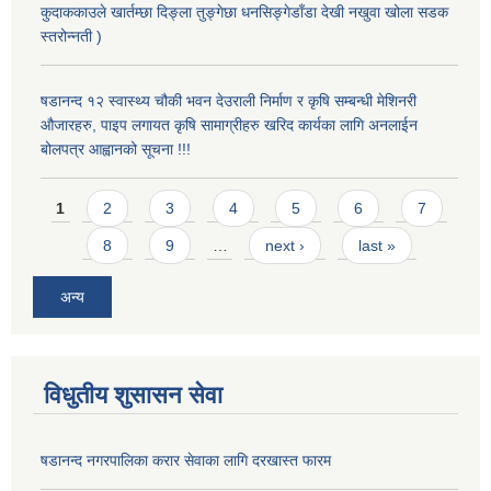
कुदाककाउले खार्तम्छा दिङ्ला तुङ्गेछा धनसिङ्गेडाँडा देखी नखुवा खोला सडक
स्तरोन्नती )
षडानन्द १२ स्वास्थ्य चौकी भवन देउराली निर्माण र कृषि सम्बन्धी मेशिनरी
औजारहरु, पाइप लगायत कृषि सामाग्रीहरु खरिद कार्यका लागि अनलाईन
बोलपत्र आह्वानको सूचना !!!
Pages
1
2
3
4
5
6
7
8
9
…
next ›
last »
अन्य
विधुतीय शुसासन सेवा
षडानन्द नगरपालिका करार सेवाका लागि दरखास्त फारम