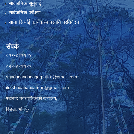
सार्वजनिक सुनुवाई
सार्वजनिक परीक्षण
साना सिचाँई कार्यक्रम प्रगति प्रतिवेदन
संपर्क
०२९-४२११२४
०२९-४२११२५
shadanandanagarpalika@gmail.com
ito.shadanandamun@gmail.com
षडानन्द नगरपालिकाको कार्यालय,
दिङ्ला, भोजपुर