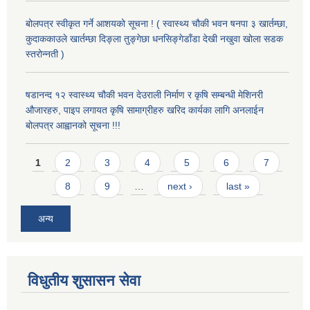
बोलपत्र स्वीकृत गर्ने आशयको सूचना ! ( स्वास्थ्य चौकी भवन षनपा ३ खार्तम्छा,
कुदाककाउले खार्तम्छा दिङ्ला तुङ्गेछा धनसिङ्गेडाँडा देखी नखुवा खोला सडक
स्तरोन्नती )
षडानन्द १२ स्वास्थ्य चौकी भवन देउराली निर्माण र कृषि सम्बन्धी मेशिनरी
औजारहरु, पाइप लगायत कृषि सामाग्रीहरु खरिद कार्यका लागि अनलाईन
बोलपत्र आह्वानको सूचना !!!
Pages
1
2
3
4
5
6
7
8
9
…
next ›
last »
अन्य
विधुतीय शुसासन सेवा