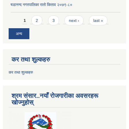
षडानन्द नगरपालिका रातो किताव २०७९-८०
Pages
1
2
3
next ›
last »
अन्य
कर तथा शुल्कहरु
कर तथा शुल्कहरु
श्रम संसार..नयाँ रोजगारीका अवसरहरू
खोज्नुहोस्