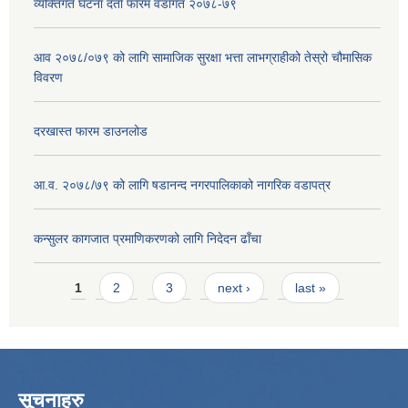
व्यक्तिगत घटना दर्ता फारम वडागत २०७८-७९
आव २०७८/०७९ को लागि सामाजिक सुरक्षा भत्ता लाभग्राहीको तेस्रो चौमासिक
विवरण
दरखास्त फारम डाउनलोड
आ.व. २०७८/७९ को लागि षडानन्द नगरपालिकाको नागरिक वडापत्र
कन्सुलर कागजात प्रमाणिकरणको लागि निदेदन ढाँचा
Pages
1
2
3
next ›
last »
सूचनाहरु