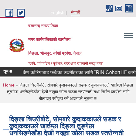
Skip to main content
English
नेपाली
षडानन्द नगरपालिका
नगर कार्यपालिकाको कार्यालय
दिंङ्ला, भोजपुर, कोशी प्रदेश, नेपाल
"कृषि, पर्यापर्यटन र पूर्वाधार, रुद्राक्षको राजधानी समृद्ध नगर"
सूचना
दक्षिण कोरियाबाट फर्केका उद्यमीहरुका लागि "RIN Cohort lll" कार्यक्रममा
You are here
Home
» दिङ्ला चिउरीबोटे, सोमबारे कुदाककाउले सडक र कुदाककाउले खार्तम्छा दिङ्ला
तुङ्गेछा धनसिङ्गेडाँडा देखी नखुवा खोला सडक स्तरोन्नती तथा निर्माण कार्यको लागि
बोलपत्र स्वीकृत गर्ने आशयको सूचना !!!
दिङ्ला चिउरीबोटे, सोमबारे कुदाककाउले सडक र
कुदाककाउले खार्तम्छा दिङ्ला तुङ्गेछा
धनसिङ्गेडाँडा देखी नखुवा खोला सडक स्तरोन्नती