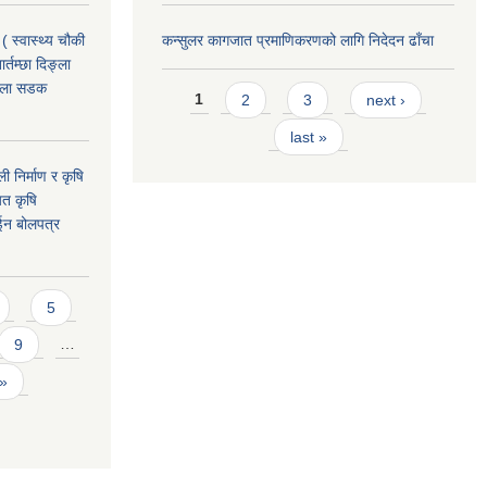
( स्वास्थ्य चौकी
कन्सुलर कागजात प्रमाणिकरणको लागि निदेदन ढाँचा
्तम्छा दिङ्ला
खोला सडक
Pages
1
2
3
next ›
last »
ी निर्माण र कृषि
यत कृषि
ईन बोलपत्र
5
9
…
 »