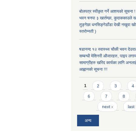
बोलपत्र स्वीकृत गर्ने आशयको सूचना ! 
भवन षनपा ३ खार्तम्छा, कुदाककाउले खार
तुङ्गेछा धनसिङ्गेडाँडा देखी नखुवा 
स्तरोन्नती )
षडानन्द १२ स्वास्थ्य चौकी भवन देउराल
सम्बन्धी मेशिनरी औजारहरु, पाइप लगा
सामाग्रीहरु खरिद कार्यका लागि अनला
आह्वानको सूचना !!!
Pages
1
2
3
4
6
7
8
next ›
last
अन्य