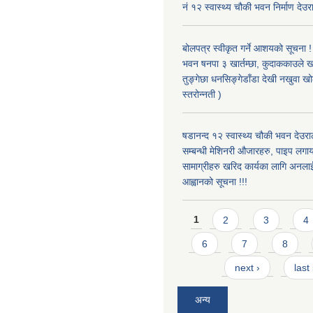
नं १२ स्वास्थ्य चौकी भवन निर्माण देउर
बोलपत्र स्वीकृत गर्ने आशयको सूचना ! 
भवन षनपा ३ खार्तम्छा, कुदाककाउले खार
तुङ्गेछा धनसिङ्गेडाँडा देखी नखुवा 
स्तरोन्नती )
षडानन्द १२ स्वास्थ्य चौकी भवन देउराल
सम्बन्धी मेशिनरी औजारहरु, पाइप लगा
सामाग्रीहरु खरिद कार्यका लागि अनला
आह्वानको सूचना !!!
Pages
1
2
3
4
6
7
8
next ›
last
अन्य