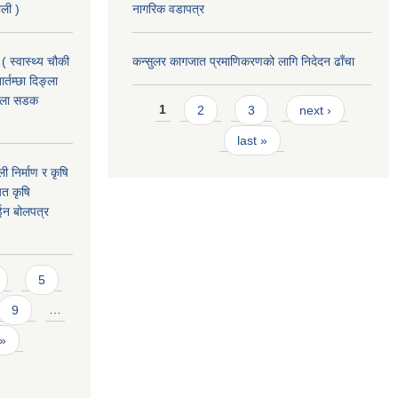
ाली )
नागरिक वडापत्र
( स्वास्थ्य चौकी
कन्सुलर कागजात प्रमाणिकरणको लागि निदेदन ढाँचा
्तम्छा दिङ्ला
खोला सडक
Pages
1
2
3
next ›
last »
ी निर्माण र कृषि
यत कृषि
ईन बोलपत्र
5
9
…
 »