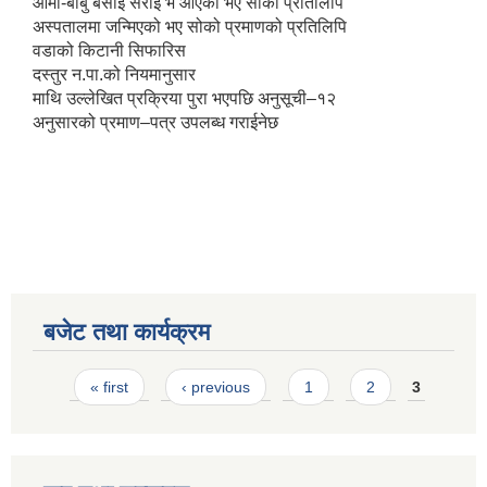
आमा-बाबु बसाई सराई भै आएको भए सोको प्रतिलिपि
अस्पतालमा जन्मिएको भए सोको प्रमाणको प्रतिलिपि
वडाको किटानी सिफारिस
दस्तुर न.पा.को नियमानुसार
माथि उल्लेखित प्रक्रिया पुरा भएपछि अनुसूची–१२
अनुसारको प्रमाण–पत्र उपलब्ध गराईनेछ
बजेट तथा कार्यक्रम
Pages
« first
‹ previous
1
2
3