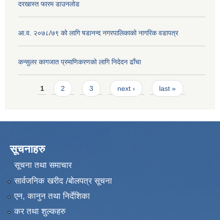
दरखास्त फारम डाउनलोड
आ.व. २०७८/७९ को लागि षडानन्द नगरपालिकाको नागरिक वडापत्र
कन्सुलर कागजात प्रमाणिकरणको लागि निदेदन ढाँचा
Pages
1
2
3
next ›
last »
सूचनाहरु
सूचना तथा समाचार
सार्वजनिक खरीद /बोलपत्र सूचना
एन, कानुन तथा निर्देशिका
कर तथा शुल्कहरु