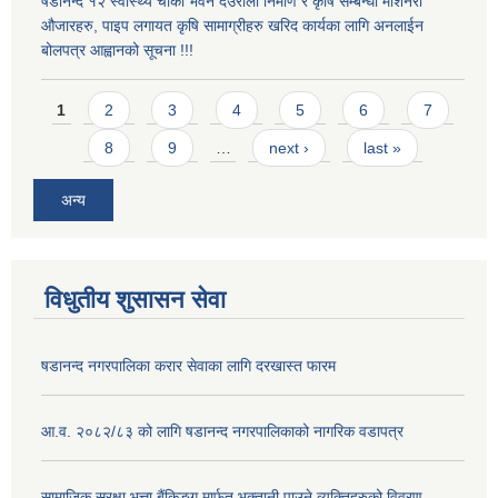
षडानन्द १२ स्वास्थ्य चौकी भवन देउराली निर्माण र कृषि सम्बन्धी मेशिनरी
औजारहरु, पाइप लगायत कृषि सामाग्रीहरु खरिद कार्यका लागि अनलाईन
बोलपत्र आह्वानको सूचना !!!
Pages
1
2
3
4
5
6
7
8
9
…
next ›
last »
अन्य
विधुतीय शुसासन सेवा
षडानन्द नगरपालिका करार सेवाका लागि दरखास्त फारम
आ.व. २०८२/८३ को लागि षडानन्द नगरपालिकाको नागरिक वडापत्र
सामाजिक सुरक्षा भत्ता बैंकिङ्ग मार्फत भुक्तानी पाउने व्यक्तिहरुको विवरण