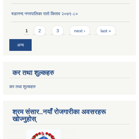
षडानन्द नगरपालिका रातो किताव २०७९-८०
Pages
1
2
3
next ›
last »
अन्य
कर तथा शुल्कहरु
कर तथा शुल्कहरु
श्रम संसार..नयाँ रोजगारीका अवसरहरू
खोज्नुहोस्