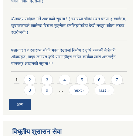
भवन निर्माण देउराली )
बोलपत्र स्वीकृत गर्ने आशयको सूचना ! ( स्वास्थ्य चौकी भवन षनपा ३ खार्तम्छा,
कुदाककाउले खार्तम्छा दिङ्ला तुङ्गेछा धनसिङ्गेडाँडा देखी नखुवा खोला सडक
स्तरोन्नती )
षडानन्द १२ स्वास्थ्य चौकी भवन देउराली निर्माण र कृषि सम्बन्धी मेशिनरी
औजारहरु, पाइप लगायत कृषि सामाग्रीहरु खरिद कार्यका लागि अनलाईन
बोलपत्र आह्वानको सूचना !!!
Pages
1
2
3
4
5
6
7
8
9
…
next ›
last »
अन्य
विधुतीय शुसासन सेवा