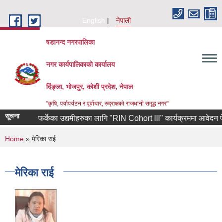
Skip to main content
English
नेपाली
षडानन्द नगरपालिका
नगर कार्यपालिकाको कार्यालय
दिंङ्ला, भोजपुर, कोशी प्रदेश, नेपाल
"कृषि, पर्यापर्यटन र पूर्वाधार, रुद्राक्षको राजधानी समृद्ध नगर"
सूचना
ोरियाबाट फर्केका उद्यमीहरुका लागि "RIN Cohort lll" कार्यक्रममा आवेदन पेश गर्न
You are here
Home
» मेरिका राई
मेरिका राई