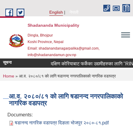
Skip to main content
English
नेपाली
Shadananda Municipality
Dingla, Bhojpur
Koshi Province, Nepal
Email: shadanandanagarpalika@gmail.com,
info@shadanandamun.gov.np
सूचना
दक्षिण कोरियाबाट फर्केका उद्यमीहरुका लागि "RIN Coho
You are here
Home
» आ.व. २०८०/८१ को लागि षडानन्द नगरपालिकाको नागरिक वडापत्र
आ.व. २०८०/८१ को लागि षडानन्द नगरपालिकाको
नागरिक वडापत्र
Documents:
षडानन्द नागरिक वडापत्र दिङला भोजपुर २०८०-८१.pdf