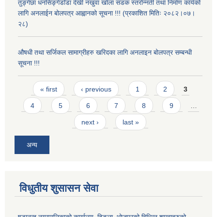
तुङ्गेछा धनसिङ्गेडाँडा देखी नखुवा खोला सडक स्तरोन्नती तथा निर्माण कार्यको
लागि अनलाईन बोलपत्र आह्वानको सूचना !!! (प्रकाशित मितिः २०८२।०७।
२८)
औषधी तथा सर्जिकल सामाग्रीहरु खरिदका लागि अनलाइन बोलपत्र सम्बन्धी
सूचना !!!
Pages
« first
‹ previous
1
2
3
4
5
6
7
8
9
…
next ›
last »
अन्य
विधुतीय शुसासन सेवा
षडानन्द नगरपालिकाको कार्यालय, दिङ्ला, भोजपुरको विभिन्न शाखाहरुको