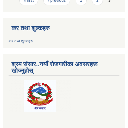
Pages
« first
‹ previous
1
2
3
कर तथा शुल्कहरु
कर तथा शुल्कहरु
श्रम संसार..नयाँ रोजगारीका अवसरहरू
खोज्नुहोस्