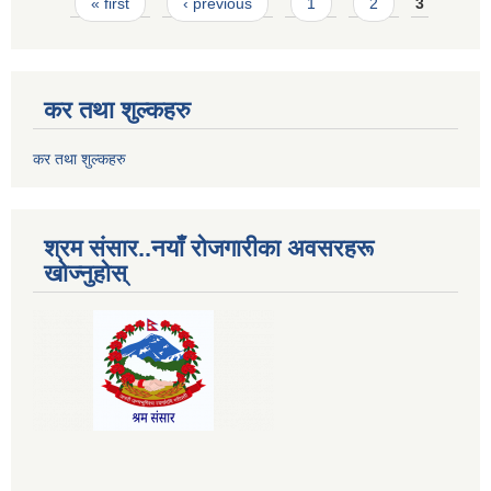
Pages
« first
‹ previous
1
2
3
कर तथा शुल्कहरु
कर तथा शुल्कहरु
श्रम संसार..नयाँ रोजगारीका अवसरहरू
खोज्नुहोस्