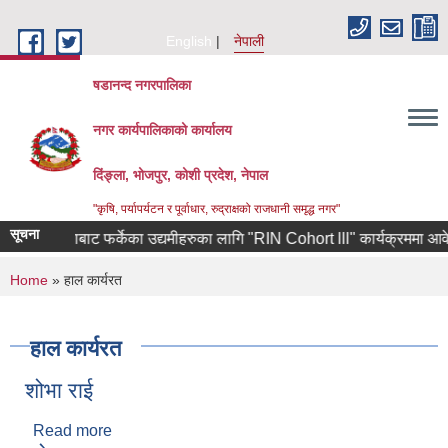
Skip to main content
English
नेपाली
षडानन्द नगरपालिका
नगर कार्यपालिकाको कार्यालय
दिंङ्ला, भोजपुर, कोशी प्रदेश, नेपाल
"कृषि, पर्यापर्यटन र पूर्वाधार, रुद्राक्षको राजधानी समृद्ध नगर"
सूचना
षिण कोरियाबाट फर्केका उद्यमीहरुका लागि "RIN Cohort lll" कार्यक्रममा आवेदन पेश
You are here
Home
» हाल कार्यरत
हाल कार्यरत
शोभा राई
Read more
about शोभा राई