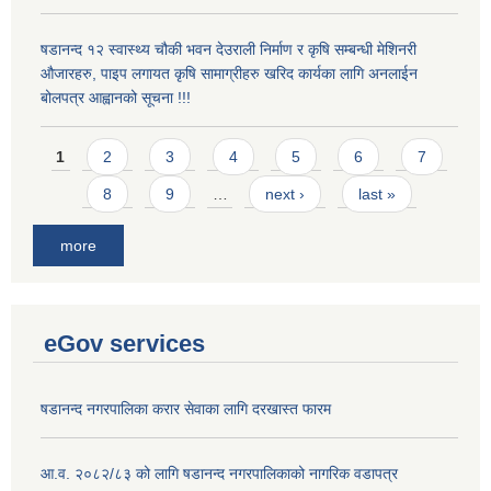
षडानन्द १२ स्वास्थ्य चौकी भवन देउराली निर्माण र कृषि सम्बन्धी मेशिनरी
औजारहरु, पाइप लगायत कृषि सामाग्रीहरु खरिद कार्यका लागि अनलाईन
बोलपत्र आह्वानको सूचना !!!
Pages
1
2
3
4
5
6
7
8
9
…
next ›
last »
more
eGov services
षडानन्द नगरपालिका करार सेवाका लागि दरखास्त फारम
आ.व. २०८२/८३ को लागि षडानन्द नगरपालिकाको नागरिक वडापत्र